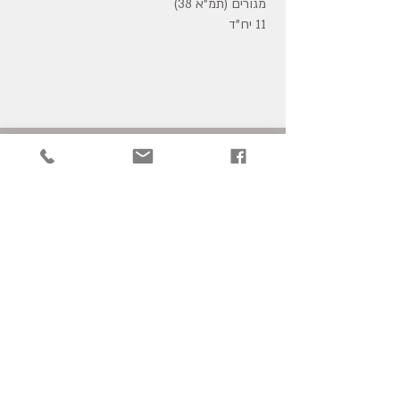
מגורים (תמ"א 38)
11 יח"ד
PORTFOLIO